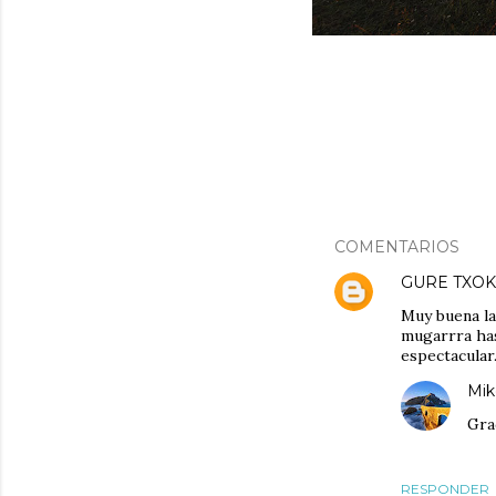
COMENTARIOS
GURE TXO
Muy buena la
mugarrra has
espectacular
Mik
Grac
RESPONDER