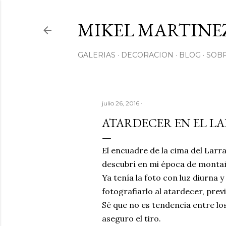
MIKEL MARTINE
GALERIAS
DECORACION
BLOG
SOBR
julio 26, 2016
ATARDECER EN EL L
El encuadre de la cima del Larra
descubrí en mi época de montañ
Ya tenía la foto con luz diurna 
fotografiarlo al atardecer, prev
Sé que no es tendencia entre los
aseguro el tiro.