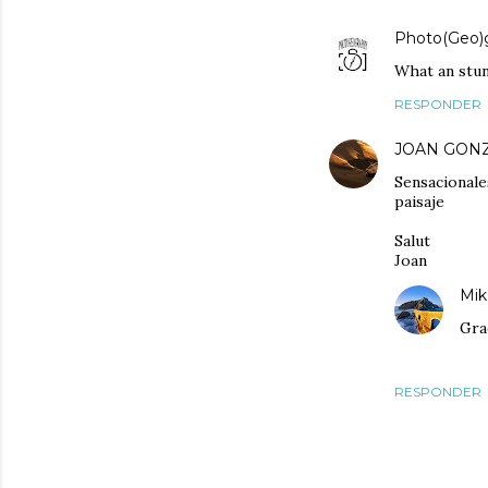
Photo(Geo)
What an stun
RESPONDER
JOAN GON
Sensacionales
paisaje
Salut
Joan
Mik
Grac
RESPONDER