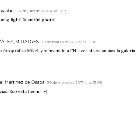
grapher
26 de julio de 2016 a las 10:39
ning light! Beautiful photo!
ZÁLEZ_MIRATGES
30 de marzo de 2017 a las 12:06
 fotografías Mikel, y bienvenido a FN a ver si nos animas la galería
el Martinez de Osaba
30 de marzo de 2017 a las 13:03
ias. Eso está hecho! ;-)