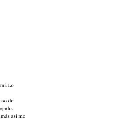
 mí. Lo
paso de
ejado.
emás así me